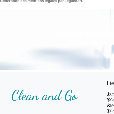
Génération des mentions légales par Legalstart.
Besoin d'une s
Obtenez vot
Li
Co
Co
Me
Po