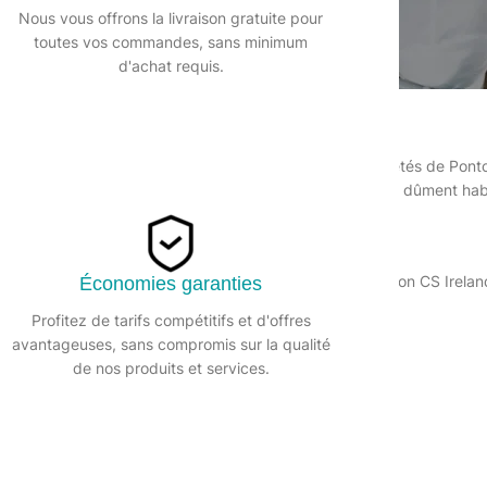
Nous vous offrons la livraison gratuite pour
gales ».
toutes vos commandes, sans minimum
d'achat requis.
), est édité par :
 000 €, immatriculée au Registre du Commerce et des Sociétés de Pon
rance, représentée par Marouen BEN HADJ MESSAOUD, dûment habil
ces. Dénomination Sociale : Amazon CS Ireland Ltd. Amazon CS Irel
Économies garanties
– Seattle, WA 98108-1226, États-Unis.
Profitez de tarifs compétitifs et d'offres
avantageuses, sans compromis sur la qualité
 Irlande
de nos produits et services.