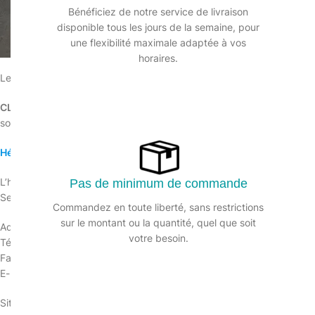
Bénéficiez de notre service de livraison
Ces dernières sont accessibles sur le Site à la rubrique « Mentions lé
disponible tous les jours de la semaine, pour
une flexibilité maximale adaptée à vos
Édition du Site
horaires.
Le présent site, accessible à l’URL
www.cleanandgo.com
(le « Site »
CLEAN AND GO
, société à responsabilité limitée au capital de 10
social est situé au 132 RUE EDOUARD VAILLANT, 95870 BEZONS, F
Hébergement
L’hébergement du site est réalisé par la société Amazon Web Servi
Pas de minimum de commande
Services (AWS), dont le siège social se situe à Inc. P.O/ Box 81226 
Commandez en toute liberté, sans restrictions
sur le montant ou la quantité, quel que soit
Adresse : Unit 27 – 6400 Cork Airport Business Park – Kinsale Road –
votre besoin.
Téléphone : (206) 266-4064
Fax : (206) 266-7010
E-mail :
amazon-ir@amazon.com
Site :
https://aws.amazon.com/