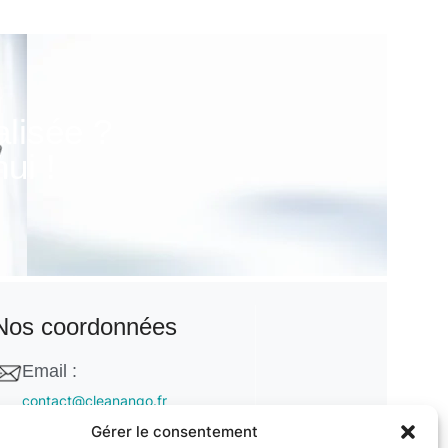
alisée ?
ui !
Nos coordonnées
Email :
contact@cleanango.fr
Gérer le consentement
Adresse :