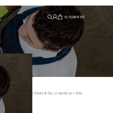
0
/
0,00
€
HT
s
Utilisateur », du site Clean & Go, ci-après le « Site
.