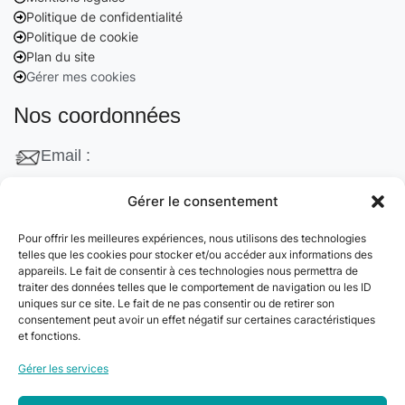
Politique de confidentialité
Politique de cookie
Plan du site
Gérer mes cookies
Nos coordonnées
Email :
contact@cleanango.fr
Gérer le consentement
Adresse :
Pour offrir les meilleures expériences, nous utilisons des technologies
132 Rue Edouard Vaillant, 95870 Bezons, France
telles que les cookies pour stocker et/ou accéder aux informations des
appareils. Le fait de consentir à ces technologies nous permettra de
Téléphone :
traiter des données telles que le comportement de navigation ou les ID
uniques sur ce site. Le fait de ne pas consentir ou de retirer son
+33 06 22 09 56 53
consentement peut avoir un effet négatif sur certaines caractéristiques
+33 06 24 78 76 77
et fonctions.
+33 01 39 80 27 83
Gérer les services