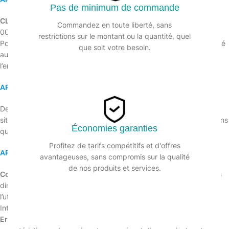
Pas de minimum de commande
CLEAN AND GO
, société à responsabilité limitée au capital de 10
Commandez en toute liberté, sans
000 €, immatriculée au Registre du Commerce et des Sociétés de
restrictions sur le montant ou la quantité, quel
Pontoise sous le numéro 850 481 086, dont le siège social est situé
que soit votre besoin.
au 132 RUE EDOUARD VAILLANT, 95870 BEZONS, France, est
l’entité responsable de l’offre des services sur ce site.
ARTICLE 3 : INFORMATIONS SUR LES SERVICES
Des informations détaillées sur nos services sont disponibles sur le
site, incluant des descriptions complètes des différentes prestations
Économies garanties
que nous proposons.
Profitez de tarifs compétitifs et d'offres
ARTICLE 4 : COMMANDES DES SERVICES
avantageuses, sans compromis sur la qualité
de nos produits et services.
Commandes par Internet :
Les commandes peuvent être passées
directement sur notre site marchand. Les coûts associés à
l’utilisation de moyens de télécommunication pour accéder à
Internet et utiliser le site sont à la charge du client.
Erreur dans la commande :
Si une erreur manifeste entre les