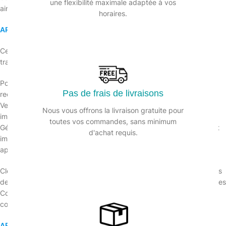
une flexibilité maximale adaptée à vos
ainsi que notre Déclaration de Confidentialité.
horaires.
ARTICLE 1 : CHAMP D’APPLICATION
Ces Conditions Générales de Vente sont applicables à toutes les
transactions conclues via le site internet.
Pour les transactions effectuées par voie électronique, le client
Pas de frais de livraisons
reconnaît avoir pris connaissance de ces Conditions Générales de
Vente avant de passer commande. La validation de la commande
Nous vous offrons la livraison gratuite pour
implique donc une acceptation sans réserve des Conditions
toutes vos commandes, sans minimum
Générales de Vente. Ces Conditions peuvent être sauvegardées et
d'achat requis.
imprimées par toute personne visitant le site, et resteront
applicables tant qu’elles seront affichées sur le site.
Clean & Go se réserve le droit de modifier ces Conditions Générales
de Vente à tout moment, en publiant les modifications sur le site. Les
Conditions applicables sont celles en vigueur au moment de la
conclusion du contrat.
ARTICLE 2 : IDENTIFICATION DE L’AUTEUR DE L’OFFRE